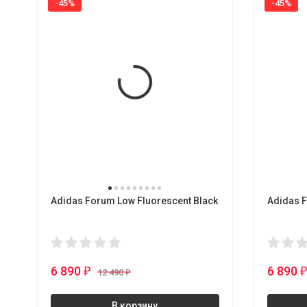
-45%
-45%
Adidas Forum Low Fluorescent Black
Adidas F
6 890
6 890
₽
12 490
₽
В корзину