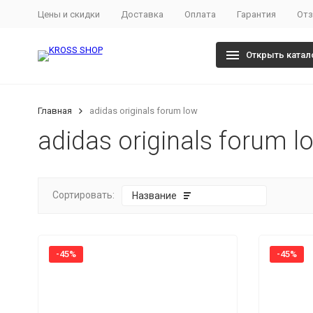
Цены и скидки
Доставка
Оплата
Гарантия
От
Открыть катал
Главная
adidas originals forum low
adidas originals forum l
Сортировать:
Название
-45%
-45%
покупателей