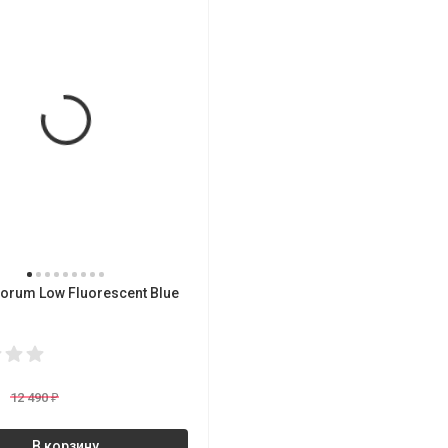
orum Low Fluorescent Blue
₽
12 490
₽
В корзину