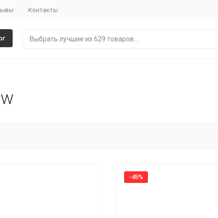
зывы
Контакты
ог
ow
-45%