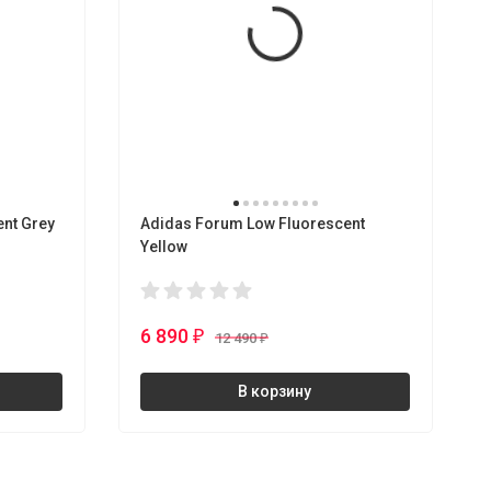
nt Grey
Adidas Forum Low Fluorescent
Yellow
6 890
₽
12 490
₽
В корзину