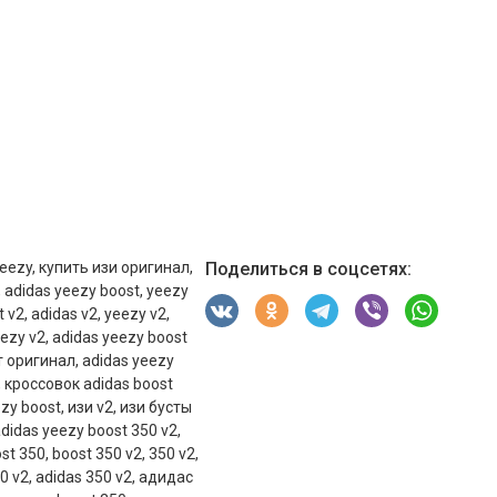
eezy
,
купить изи оригинал
,
Поделиться в соцсетях:
,
adidas yeezy boost
,
yeezy
t v2
,
adidas v2
,
yeezy v2
,
eezy v2
,
adidas yeezy boost
т оригинал
,
adidas yeezy
,
кроссовок adidas boost
zy boost
,
изи v2
,
изи бусты
didas yeezy boost 350 v2
,
st 350
,
boost 350 v2
,
350 v2
,
0 v2
,
adidas 350 v2
,
адидас