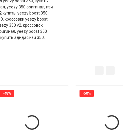
s yeezy boost 350
,
купить
нал
,
yeezy 350 оригинал
,
изи
2 купить
,
yeezy boost 350
50
,
кроссовки yeezy boost
eezy 350 v2
,
кроссовок
оригинал
,
yeezy boost 350
,
купить адидас изи 350
,
-48%
-50%