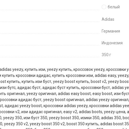
белый
Adidas
Германия
Индонезия
350 г
adidas yeezy
,
купить изи
,
yeezy купить
,
кроссовок yeezy
,
кроссовки y
и купить кроссовки адидас
,
купить кроссовки изи
,
adidas easy
,
yeezy
ost купить
,
купить изи буст
,
yeezy boost купить
,
boost v2
,
yeezy boos
изи бутс
,
адидас буст
,
адидас буст купить
,
кроссовки буст
,
adidas y
ить оригинал
,
yeezy оригинал
,
adidas easy boost
,
easy boost
,
изи бус
россовки адидас буст
,
yeezy boost оригинал
,
adidas yeezy оригинал
st
,
адидас yeezy boost
,
кроссовки adidas yeezy
,
кроссовки adidas yee
оссовки v2
,
изи адидас оригинал
,
easy v2
,
adidas boots
,
yeezy цена
,
a
0
,
yeezy 350
,
изи буст 350
,
yeezy boost 350
,
изики 350
,
adidas 350
,
boo
50
,
yeezy 350 v2
,
yeezy boost 350 v2
,
boost 350 купить
,
adidas boost 35