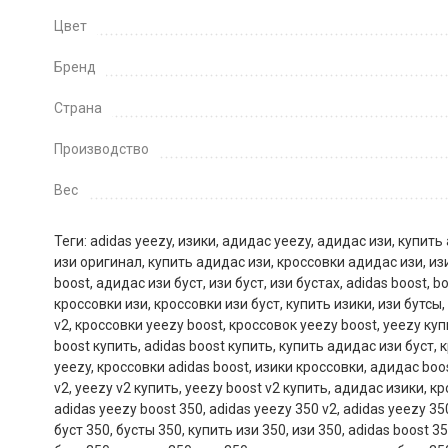
Цвет
Бренд
Страна
Производство
Вес
Теги:
adidas yeezy
,
изики
,
адидас yeezy
,
адидас изи
,
купить 
изи оригинал
,
купить адидас изи
,
кроссовки адидас изи
,
из
boost
,
адидас изи буст
,
изи буст
,
изи бустах
,
adidas boost
,
bo
кроссовки изи
,
кроссовки изи буст
,
купить изики
,
изи бутсы
,
v2
,
кроссовки yeezy boost
,
кроссовок yeezy boost
,
yeezy куп
boost купить
,
adidas boost купить
,
купить адидас изи буст
,
к
yeezy
,
кроссовки adidas boost
,
изики кроссовки
,
адидас boo
v2
,
yeezy v2 купить
,
yeezy boost v2 купить
,
адидас изики
,
кр
adidas yeezy boost 350
,
adidas yeezy 350 v2
,
adidas yeezy 35
буст 350
,
бусты 350
,
купить изи 350
,
изи 350
,
adidas boost 3