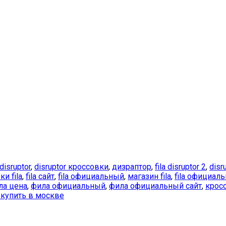
disruptor
,
disruptor кроссовки
,
дизраптор
,
fila disruptor 2
,
disr
и fila
,
fila сайт
,
fila официальный
,
магазин fila
,
fila официал
ла цена
,
фила официальный
,
фила официальный сайт
,
крос
a купить в москве