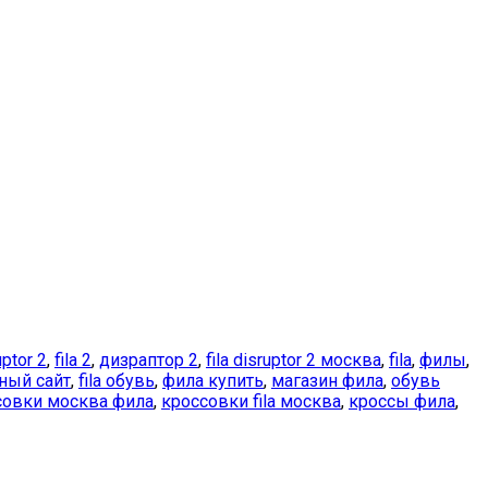
uptor 2
,
fila 2
,
дизраптор 2
,
fila disruptor 2 москва
,
fila
,
филы
,
ьный сайт
,
fila обувь
,
фила купить
,
магазин фила
,
обувь
совки москва фила
,
кроссовки fila москва
,
кроссы фила
,