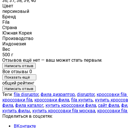
36, 37, 38, 39, 40
Цвет
персиковый
Бренд
Fila
Страна
Южная Корея
Производство
Индонезия
Вес
500 г
Отзывов ещё нет — ваш может стать первым.
Написать отзыв
Все отзывы
0
Показать ещё
общий рейтинг
Написать отзыв
Теги:
fila disruptor
,
фила дизраптор
,
disruptor
,
кроссовки fila 
кроссовки fila
,
кроссовки фила
,
fila купить
,
купить кроссовк
фила
,
фила каталог
,
купить кроссовки фила
,
сайт фила
,
фи
купить филы
,
купить кроссовки fila москва
,
кроссовки fil
Поделиться в соцсетях:
ВКонтакте