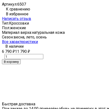
Артикул:
6507
К сравнению
В избранное
Написать отзыв
Тип:
Кроссовки
Пол:
женские
Материал верха:
натуральная кожа
Сезон:
весна, лето, осень
Все характеристики
В наличии
6 790
11 790
₽
₽
В корзину
Быстрая доставка
При заказе до 14:00 привезём обувь на примерку в этот ж