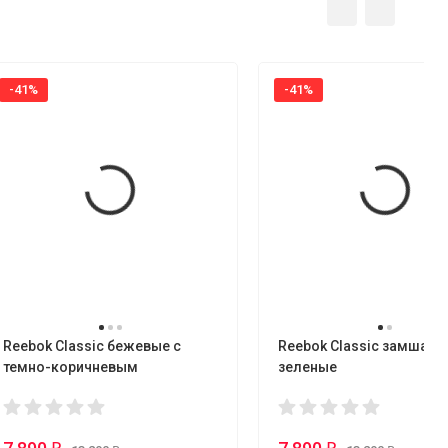
-41%
-41%
Reebok Classic бежевые с
Reebok Classic замша-т
темно-коричневым
зеленые