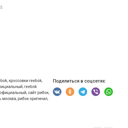
45
ebok
,
кроссовки reebok
,
Поделиться в соцсетях:
официальный
,
reebok
 официальный
,
сайт рибок
,
ь москва
,
рибок оригинал
,