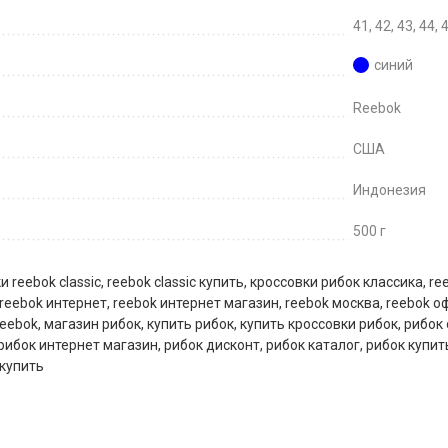
41, 42, 43, 44, 
синий
Reebok
США
Индонезия
500 г
и reebok classic
,
reebok classic купить
,
кроссовки рибок классика
,
re
reebok интернет
,
reebok интернет магазин
,
reebok москва
,
reebok 
reebok
,
магазин рибок
,
купить рибок
,
купить кроссовки рибок
,
рибок
рибок интернет магазин
,
рибок дисконт
,
рибок каталог
,
рибок купит
 купить