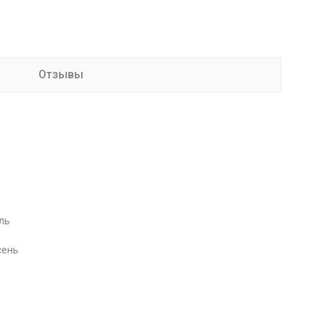
Отзывы
ль
сень