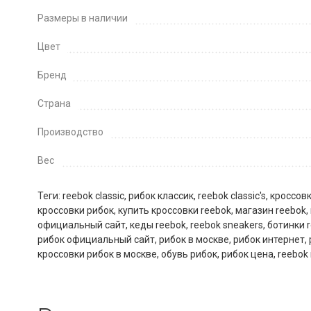
Размеры в наличии
Цвет
Бренд
Страна
Производство
Вес
Теги:
reebok classic
,
рибок классик
,
reebok classic's
,
кроссовк
кроссовки рибок
,
купить кроссовки reebok
,
магазин reebok
,
официальный сайт
,
кеды reebok
,
reebok sneakers
,
ботинки 
рибок официальный сайт
,
рибок в москве
,
рибок интернет
,
кроссовки рибок в москве
,
обувь рибок
,
рибок цена
,
reebok