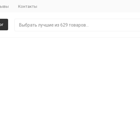
зывы
Контакты
ог
ok