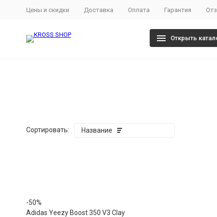
Цены и скидки
Доставка
Оплата
Гарантия
От
Открыть катал
Кроссовки
Nike
Reeb
Главная
350 v2
Кроссовки
Adidas
Fila
Ботинки
350 v2
Ботинки
Dr.
Martens
Сортировать:
Название
покупателей
-50%
Adidas Yeezy Boost 350 V3 Clay