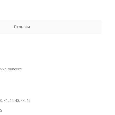
Отзывы
кие, унисекс
40, 41, 42, 43, 44, 45
й