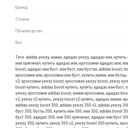
Бренд
Страна
Производство
Вес
Теги:
adidas yeezy
,
изики
,
адидас yeezy
,
адидас изи
,
купить 
изи оригинал
,
купить адидас изи
,
кроссовки адидас изи
,
из
boost
,
адидас изи буст
,
изи буст
,
изи бустах
,
adidas boost
,
bo
кроссовки изи
,
кроссовки изи буст
,
купить изики
,
изи бутсы
,
v2
,
кроссовки yeezy boost
,
кроссовок yeezy boost
,
yeezy куп
boost купить
,
adidas boost купить
,
купить адидас изи буст
,
к
yeezy
,
кроссовки adidas boost
,
изики кроссовки
,
адидас boo
v2
,
yeezy v2 купить
,
yeezy boost v2 купить
,
адидас изики
,
кр
adidas yeezy boost 350
,
adidas yeezy 350 v2
,
adidas yeezy 35
буст 350
,
бусты 350
,
купить изи 350
,
изи 350
,
adidas boost 3
буст 350
,
адидас 350
,
изи 350 оригинал
,
адидас изи буст 35
yeezy 350
,
купить yeezy 350 v2
,
yeezy boost 350 купить
,
кро