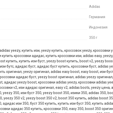
Adidas
Германия
Индонезия
350 г
adidas yeezy
,
купить изи
,
yeezy купить
,
кроссовок yeezy
,
кроссовки y
и купить кроссовки адидас
,
купить кроссовки изи
,
adidas easy
,
yeezy
ost купить
,
купить изи буст
,
yeezy boost купить
,
boost v2
,
yeezy boos
изи бутс
,
адидас буст
,
адидас буст купить
,
кроссовки буст
,
adidas y
ить оригинал
,
yeezy оригинал
,
adidas easy boost
,
easy boost
,
изи бус
россовки адидас буст
,
yeezy boost оригинал
,
adidas yeezy оригинал
st
,
адидас yeezy boost
,
кроссовки adidas yeezy
,
кроссовки adidas yee
оссовки v2
,
изи адидас оригинал
,
easy v2
,
adidas boots
,
yeezy цена
,
a
0
,
yeezy 350
,
изи буст 350
,
yeezy boost 350
,
изики 350
,
adidas 350
,
boo
50
,
yeezy 350 v2
,
yeezy boost 350 v2
,
boost 350 купить
,
adidas boost 35
0
,
адидас изи 350
,
буст 350 купить
,
купить изи буст 350
,
купить adida
ссовки адидас 350 купить
,
кроссовки 350
,
easy 350
,
boost 350 ориги