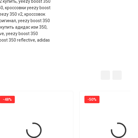
2 купить
,
yeezy boost 350
50
,
кроссовки yeezy boost
eezy 350 v2
,
кроссовок
оригинал
,
yeezy boost 350
,
купить адидас изи 350
,
ve
,
yeezy boost 350
ost 350 reflective
,
adidas
-48%
-50%