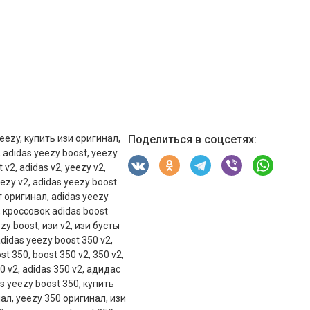
eezy
,
купить изи оригинал
,
Поделиться в соцсетях:
,
adidas yeezy boost
,
yeezy
t v2
,
adidas v2
,
yeezy v2
,
eezy v2
,
adidas yeezy boost
т оригинал
,
adidas yeezy
,
кроссовок adidas boost
zy boost
,
изи v2
,
изи бусты
didas yeezy boost 350 v2
,
st 350
,
boost 350 v2
,
350 v2
,
0 v2
,
adidas 350 v2
,
адидас
s yeezy boost 350
,
купить
нал
,
yeezy 350 оригинал
,
изи