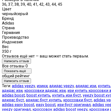
36, 37, 38, 39, 40, 41, 42, 43, 44, 45
Цвет
черный
серый
Бренд
Adidas
Страна
Германия
Производство
Индонезия
Вес
350 г
Отзывов ещё нет — ваш может стать первым.
Написать отзыв
Все отзывы
0
Показать ещё
общий рейтинг
Написать отзыв
Теги:
adidas yeezy
,
изики
,
адидас yeezy
,
адидас изи
,
купить
адидас изи
,
кроссовки адидас изи
,
изи купить кроссовки 
adidas boost
,
boost купить
,
купить изи буст
,
yeezy boost ку
адидас буст
,
адидас буст купить
,
кроссовки буст
,
adidas ye
adidas easy boost
,
easy boost
,
изи буст оригинал
,
adidas ye
yeezy оригинал
,
кроссовок adidas boost yeezy
,
кроссовки a