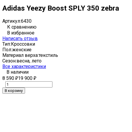
Adidas Yeezy Boost SPLY 350 zebra
Артикул:
6430
К сравнению
В избранное
Написать отзыв
Тип:
Кроссовки
Пол:
женские
Материал верха:
текстиль
Сезон:
весна, лето
Все характеристики
В наличии
8 590
19 900
₽
₽
В корзину