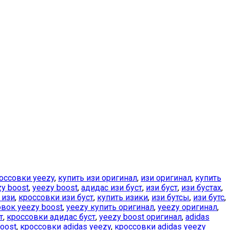
оссовки yeezy
,
купить изи оригинал
,
изи оригинал
,
купить
zy boost
,
yeezy boost
,
адидас изи буст
,
изи буст
,
изи бустах
,
 изи
,
кроссовки изи буст
,
купить изики
,
изи бутсы
,
изи бутс
,
вок yeezy boost
,
yeezy купить оригинал
,
yeezy оригинал
,
т
,
кроссовки адидас буст
,
yeezy boost оригинал
,
adidas
oost
,
кроссовки adidas yeezy
,
кроссовки adidas yeezy