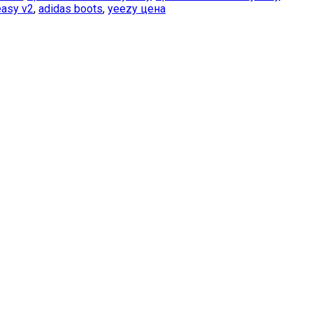
easy v2
,
adidas boots
,
yeezy цена