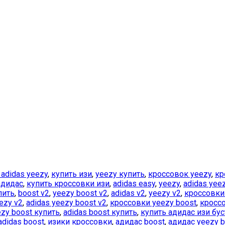
 adidas yeezy
,
купить изи
,
yeezy купить
,
кроссовок yeezy
,
кр
адидас
,
купить кроссовки изи
,
adidas easy
,
yeezy
,
adidas yee
пить
,
boost v2
,
yeezy boost v2
,
adidas v2
,
yeezy v2
,
кроссовки
ezy v2
,
adidas yeezy boost v2
,
кроссовки yeezy boost
,
кроссо
ezy boost купить
,
adidas boost купить
,
купить адидас изи бус
didas boost
,
изики кроссовки
,
адидас boost
,
адидас yeezy b