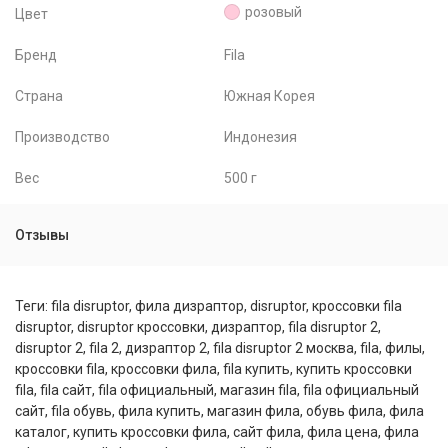
розовый
Цвет
Бренд
Fila
Страна
Южная Корея
Производство
Индонезия
Вес
500 г
Отзывы
Теги:
fila disruptor
,
фила дизраптор
,
disruptor
,
кроссовки fila
disruptor
,
disruptor кроссовки
,
дизраптор
,
fila disruptor 2
,
disruptor 2
,
fila 2
,
дизраптор 2
,
fila disruptor 2 москва
,
fila
,
филы
,
кроссовки fila
,
кроссовки фила
,
fila купить
,
купить кроссовки
fila
,
fila сайт
,
fila официальный
,
магазин fila
,
fila официальный
сайт
,
fila обувь
,
фила купить
,
магазин фила
,
обувь фила
,
фила
каталог
,
купить кроссовки фила
,
сайт фила
,
фила цена
,
фила