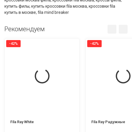
кроссовки москва фила
,
кроссовки fila москва
,
кроссы фила
,
купить филы
,
купить кроссовки fila москва
,
кроссовки fila
купить в москве
,
fila mind breaker
Рекомендуем
-42%
-42%
Fila Ray White
Fila Ray Радужные