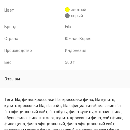
желтый
Цвет
серый
Бренд
Fila
Страна
Южная Корея
Производство
Индонезия
Вес
500 г
Отзывы
Теги:
fila
,
филы
,
кроссовки fila
,
кроссовки фила
,
fila купить
,
купить кроссовки fila
,
fila сайт
,
fila официальный
,
магазин fila
,
fila официальный сайт
,
fila обувь
,
фила купить
,
магазин фила
,
обувь фила
,
фила каталог
,
купить кроссовки фила
,
сайт фила
,
фила цена
,
фила официальный
,
фила официальный сайт
,