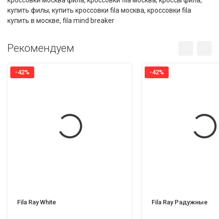
кроссовки москва фила
,
кроссовки fila москва
,
кроссы фила
,
купить филы
,
купить кроссовки fila москва
,
кроссовки fila
купить в москве
,
fila mind breaker
Рекомендуем
-42%
-42%
Fila Ray White
Fila Ray Радужные