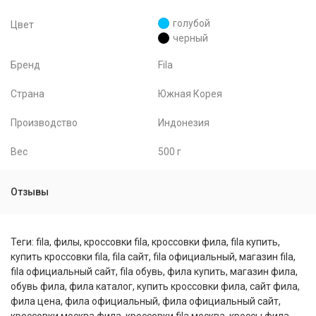
голубой
Цвет
черный
Бренд
Fila
Страна
Южная Корея
Производство
Индонезия
Вес
500 г
Отзывы
Теги:
fila
,
филы
,
кроссовки fila
,
кроссовки фила
,
fila купить
,
купить кроссовки fila
,
fila сайт
,
fila официальный
,
магазин fila
,
fila официальный сайт
,
fila обувь
,
фила купить
,
магазин фила
,
обувь фила
,
фила каталог
,
купить кроссовки фила
,
сайт фила
,
фила цена
,
фила официальный
,
фила официальный сайт
,