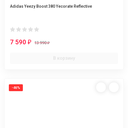
Adidas Yeezy Boost 380 Yecorate Reflective
7 590
₽
13 990
₽
В корзину
-46%