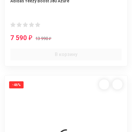
Adidas Yeezy Boost 380 Azure
7 590
₽
13 990
₽
В корзину
-46%