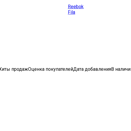
Reebok
Fila
Хиты продаж
Оценка
покупателей
Дата добавления
В наличи