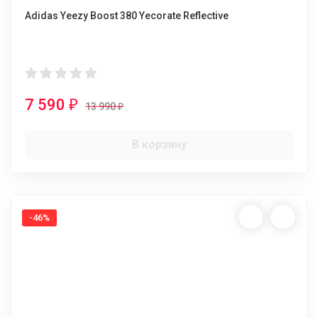
Adidas Yeezy Boost 380 Yecorate Reflective
7 590
₽
13 990
₽
В корзину
-46%