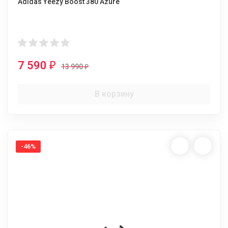
Adidas Yeezy Boost 380 Azure
7 590
₽
13 990
₽
В корзину
-46%