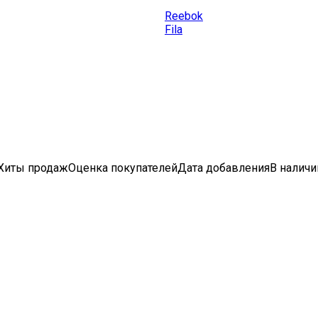
Reebok
Fila
Хиты продаж
Оценка
покупателей
Дата добавления
В наличи