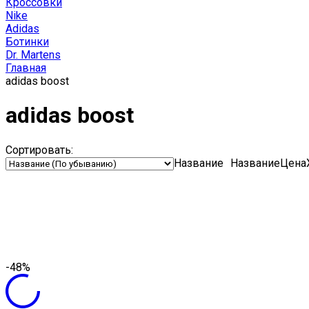
Кроссовки
Nike
Adidas
Ботинки
Dr. Martens
Главная
adidas boost
adidas boost
Сортировать:
Название
Название
Цена
-48%