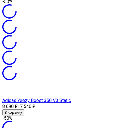
-50%
Adidas Yeezy Boost 350 V3 Static
8 690
17 540
₽
₽
В корзину
-50%