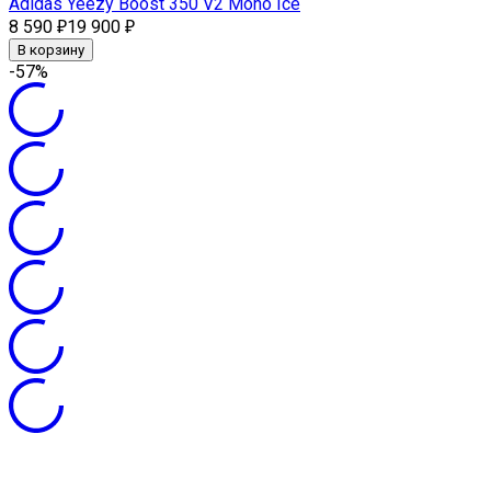
Adidas Yeezy Boost 350 V2 Mono Ice
8 590
19 900
₽
₽
В корзину
-57%