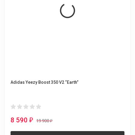
Adidas Yeezy Boost 350 V2 “Earth”
8 590
₽
19 900
₽