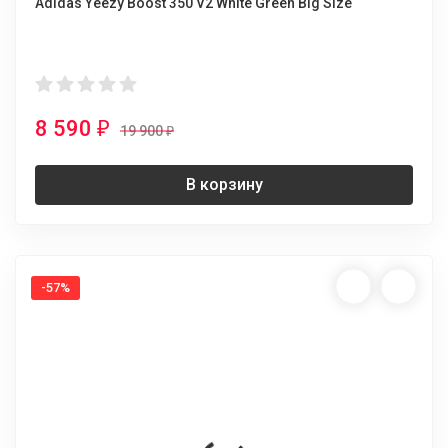
Adidas Yeezy Boost 350 V2 White Green Big Size
8 590
₽
19 900
₽
В корзину
-57%