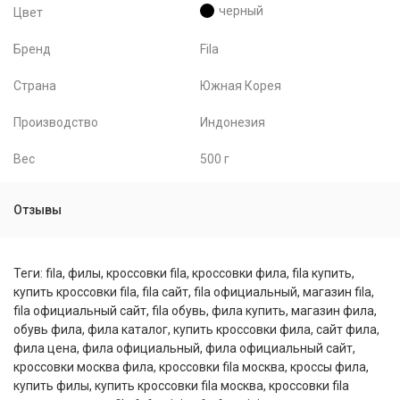
черный
Цвет
Бренд
Fila
Страна
Южная Корея
Производство
Индонезия
Вес
500 г
Отзывы
Теги:
fila
,
филы
,
кроссовки fila
,
кроссовки фила
,
fila купить
,
купить кроссовки fila
,
fila сайт
,
fila официальный
,
магазин fila
,
fila официальный сайт
,
fila обувь
,
фила купить
,
магазин фила
,
обувь фила
,
фила каталог
,
купить кроссовки фила
,
сайт фила
,
фила цена
,
фила официальный
,
фила официальный сайт
,
кроссовки москва фила
,
кроссовки fila москва
,
кроссы фила
,
купить филы
,
купить кроссовки fila москва
,
кроссовки fila