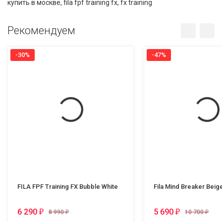
купить в москве
,
fila fpf training fx
,
fx training
Рекомендуем
-30%
-47%
FILA FPF Training FX Bubble White
Fila Mind Breaker Beig
6 290
5 690
₽
₽
8 990
₽
10 700
₽